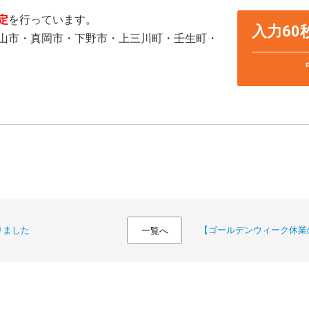
定
を行っています。
入力6
山市・真岡市・下野市・上三川町・壬生町・
りました
【ゴールデンウィーク休業
一覧へ