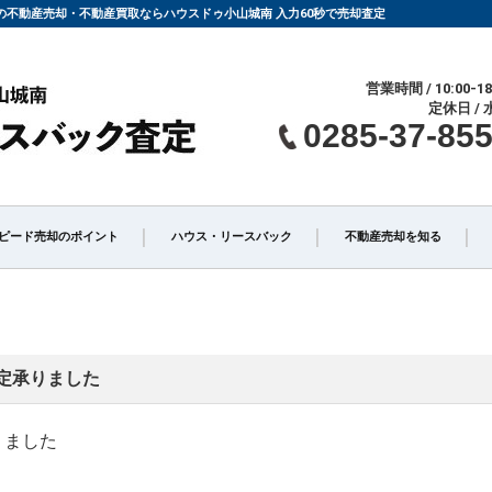
山市の不動産売却・不動産買取ならハウスドゥ小山城南 入力60秒で売却査定
営業時間 / 10:00-18
定休日 / 
0285-37-85
ピード売却のポイント
ハウス・リースバック
不動産売却を知る
仲介」と「買取」の違い
不動産売却時の諸費用
定承りました
介手数料について
相続相談
りました
却の不動産会社選び
不動産売却価格の決め方