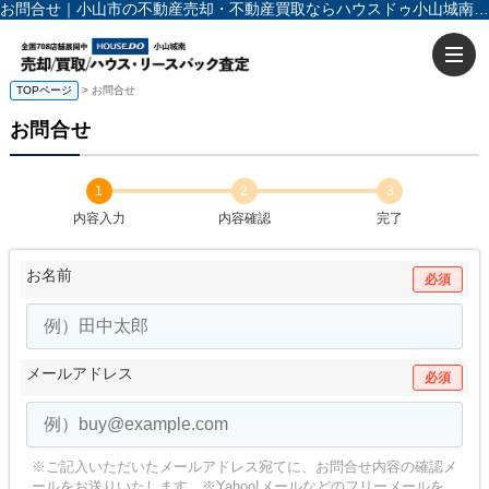
お問合せ｜小山市の不動産売却・不動産買取ならハウスドゥ小山城南 入力60秒で売却査定
TOPページ
> お問合せ
お問合せ
1
2
3
内容入力
内容確認
完了
お名前
必須
メールアドレス
必須
※ご記入いただいたメールアドレス宛てに、お問合せ内容の確認メ
ールをお送りいたします。
※Yahoo!メールなどのフリーメールを