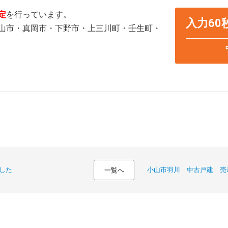
定
を行っています。
入力6
山市・真岡市・下野市・上三川町・壬生町・
した
小山市羽川 中古戸建 売
一覧へ