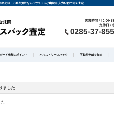
の不動産売却・不動産買取ならハウスドゥ小山城南 入力60秒で売却査定
営業時間 / 10:00-18
定休日 / 
0285-37-85
ピード売却のポイント
ハウス・リースバック
不動産売却を知る
仲介」と「買取」の違い
不動産売却時の諸費用
りました
介手数料について
相続相談
した
却の不動産会社選び
不動産売却価格の決め方