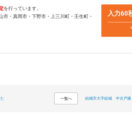
定
を行っています。
入力6
山市・真岡市・下野市・上三川町・壬生町・
した
結城市大字結城 中古戸建
一覧へ