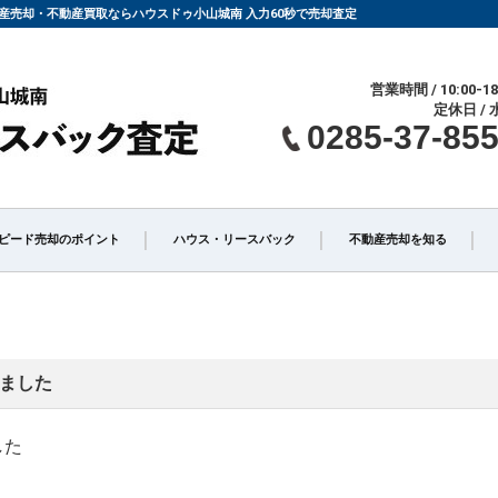
の不動産売却・不動産買取ならハウスドゥ小山城南 入力60秒で売却査定
営業時間 / 10:00-18
定休日 / 
0285-37-85
ピード売却のポイント
ハウス・リースバック
不動産売却を知る
仲介」と「買取」の違い
不動産売却時の諸費用
りました
介手数料について
相続相談
した
却の不動産会社選び
不動産売却価格の決め方