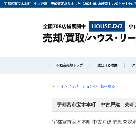
宇都宮市宝木本町 中古戸建 売却査定承りました【2025-08-26更新】お知らせ | 
不動産売却トップ
選ばれる理由
ス
不動産の売却の流れ
「
＜＜ インフォメーションの一覧へ戻る
宇都宮市宝木本町 中古戸建 売却
よくある質問
仲
宇都宮市宝木本町 中古戸建 売却査定
媒介契約の種類とは
売