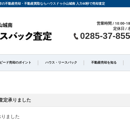
小山市の不動産売却・不動産買取ならハウスドゥ小山城南 入力60秒で売却査定
営業時間 / 10:00-18
定休日 / 
0285-37-85
ピード売却のポイント
ハウス・リースバック
不動産売却を知る
仲介」と「買取」の違い
不動産売却時の諸費用
査定承りました
介手数料について
相続相談
承りました
却の不動産会社選び
不動産売却価格の決め方