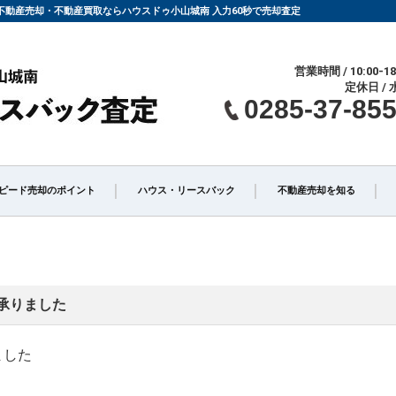
市の不動産売却・不動産買取ならハウスドゥ小山城南 入力60秒で売却査定
営業時間 / 10:00-18
定休日 / 
0285-37-85
ピード売却のポイント
ハウス・リースバック
不動産売却を知る
仲介」と「買取」の違い
不動産売却時の諸費用
承りました
介手数料について
相続相談
ました
却の不動産会社選び
不動産売却価格の決め方