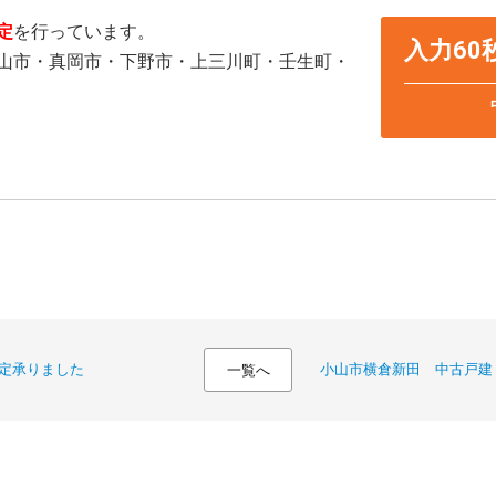
定
を行っています。
入力6
山市・真岡市・下野市・上三川町・壬生町・
定承りました
小山市横倉新田 中古戸建
一覧へ